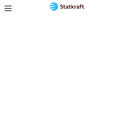
Hjem
Min
Side
Kunnskapssenter
Kundeservice
Produkter
og
tjenester
Utbygging