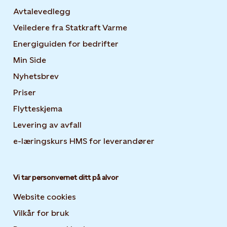
Avtalevedlegg
Veiledere fra Statkraft Varme
Energiguiden for bedrifter
Opens in new tab or windo
Min Side
Opens in new tab or window
Nyhetsbrev
Opens in new tab or window
Priser
Flytteskjema
Levering av avfall
e-læringskurs HMS for leverandører
Opens in new tab
Vi tar personvernet ditt på alvor
Website cookies
Vilkår for bruk