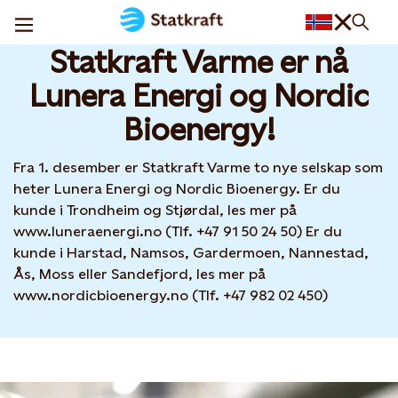
Statkraft Varme har fått nye eiere
08 DEC, 2025
Statkraft Varme er nå
Lunera Energi og Nordic
Bioenergy!
Fra 1. desember er Statkraft Varme to nye selskap som
heter Lunera Energi og Nordic Bioenergy. Er du
kunde i Trondheim og Stjørdal, les mer på
www.luneraenergi.no (Tlf. +47 91 50 24 50) Er du
kunde i Harstad, Namsos, Gardermoen, Nannestad,
Ås, Moss eller Sandefjord, les mer på
www.nordicbioenergy.no (Tlf. +47 982 02 450)