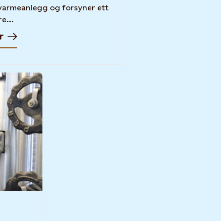
varmeanlegg og forsyner ett
re...
r