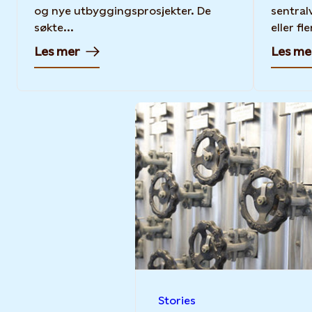
og nye utbyggingsprosjekter. De
sentral
søkte...
eller fle
Les mer
Les me
Stories