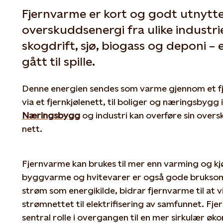
Fjernvarme er kort og godt utnytte
overskuddsenergi fra ulike industrie
skogdrift, sjø, biogass og deponi – e
gått til spille.
Denne energien sendes som varme gjennom et f
via et fjernkjølenett, til boliger og næringsbygg 
Næringsbygg
og industri kan overføre sin over
nett.
Fjernvarme kan brukes til mer enn varming og kj
byggvarme og hvitevarer er også gode bruksom
strøm som energikilde, bidrar fjernvarme til at vi 
strømnettet til elektrifisering av samfunnet. Fj
sentral rolle i overgangen til en mer sirkulær øk