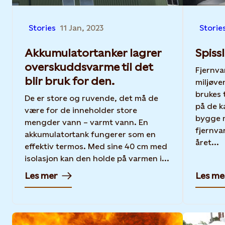
Stories
11 Jan, 2023
Storie
Akkumulatortanker lagrer
Spiss
overskuddsvarme til det
Fjernva
blir bruk for den.
miljøve
brukes 
De er store og ruvende, det må de
på de k
være for de inneholder store
bygge 
mengder vann – varmt vann. En
fjernva
akkumulatortank fungerer som en
året...
effektiv termos. Med sine 40 cm med
isolasjon kan den holde på varmen i...
Les mer
Les me