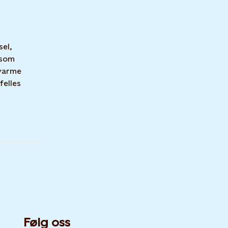
sel,
 som
rnvarme
felles
Følg oss