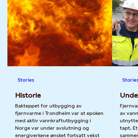
Stories
Storie
Historie
Unde
Bakteppet for utbygging av
Fjernv
fjernvarme i Trondheim var at epoken
av vann
med aktiv vannkraftutbygging i
utnytte
Norge var under avslutning og
tapt. Et fjernvarmeanlegg kan
energiverkene ønsket fortsatt vekst
sammen