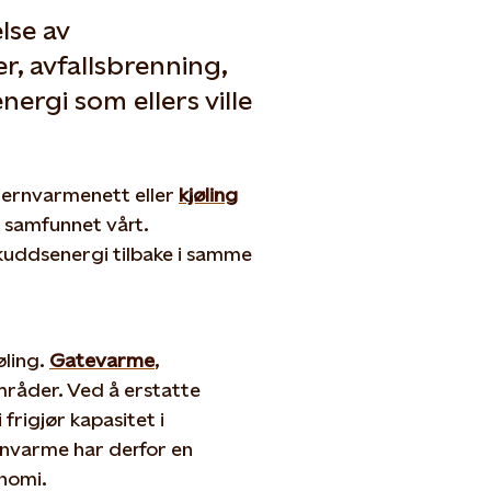
lse av
r, avfallsbrenning,
nergi som ellers ville
jernvarmenett eller
kjøling
i samfunnet vårt.
skuddsenergi tilbake i samme
øling.
Gatevarme
,
råder. Ved å erstatte
frigjør kapasitet i
ernvarme har derfor en
onomi.