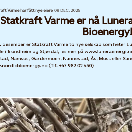
raft Varme har fått nye eiere
08 DEC, 2025
Statkraft Varme er nå Luner
Bioenergy
1. desember er Statkraft Varme to nye selskap som heter L
e i Trondheim og Stjørdal, les mer på www.luneraenergi.no 
tad, Namsos, Gardermoen, Nannestad, Ås, Moss eller Sand
nordicbioenergy.no (Tlf. +47 982 02 450)