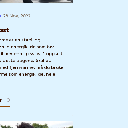
s
28 Nov, 2022
last
rme er en stabil og
nnlig energikilde som bør
til mer enn spisslast/topplast
aldeste dagene. Skal du
med fjernvarme, må du bruke
rme som energikilde, hele
r