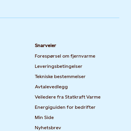
Snarveier
Forespørsel om fjernvarme
Leveringsbetingelser
Tekniske bestemmelser
Avtalevedlegg
Veiledere fra Statkraft Varme
Opens in new t
Energiguiden for bedrifter
Opens in new tab or window
Min Side
Opens in new tab or window
Nyhetsbrev