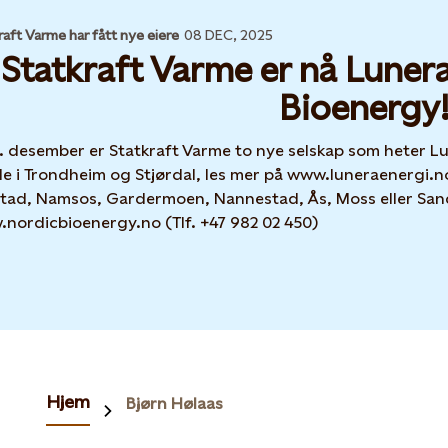
raft Varme har fått nye eiere
08 DEC, 2025
Statkraft Varme er nå Luner
Bioenergy
1. desember er Statkraft Varme to nye selskap som heter L
e i Trondheim og Stjørdal, les mer på www.luneraenergi.no 
tad, Namsos, Gardermoen, Nannestad, Ås, Moss eller Sand
nordicbioenergy.no (Tlf. +47 982 02 450)
Hjem
Bjørn Hølaas