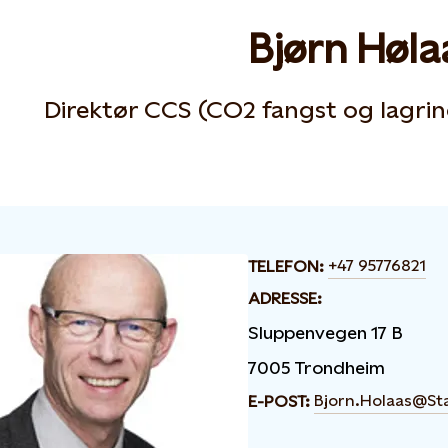
Bjørn Høla
Direktør CCS (CO2 fangst og lagrin
+47 95776821
TELEFON:
ADRESSE:
Sluppenvegen 17 B
7005 Trondheim
Bjorn.Holaas@St
E-POST: