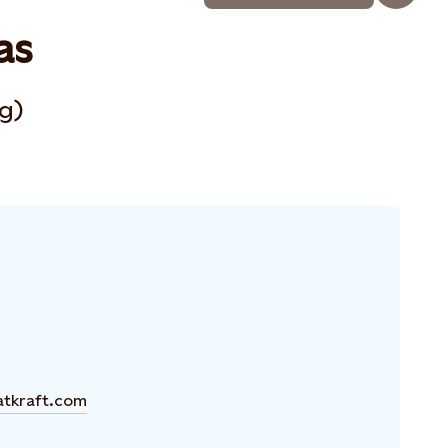
as
g)
atkraft.com