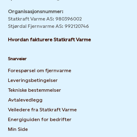
Organisasjonsnummer:
Statkraft Varme AS: 980396002
Stjørdal Fjernvarme AS: 992120746
Hvordan fakturere Statkraft Varme
Snarveier
Forespørsel om fjernvarme
Leveringsbetingelser
Tekniske bestemmelser
Avtalevedlegg
Veiledere fra Statkraft Varme
Energiguiden for bedrifter
Opens in new tab or windo
Min Side
Opens in new tab or window