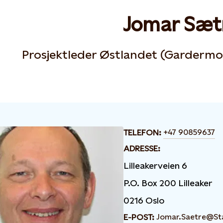
Jomar Sæt
Prosjektleder Østlandet (Garderm
+47 90859637
TELEFON:
ADRESSE:
Lilleakerveien 6
P.O. Box 200 Lilleaker
0216 Oslo
Jomar.Saetre@St
E-POST: