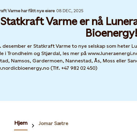
raft Varme har fått nye eiere
08 DEC, 2025
Statkraft Varme er nå Luner
Bioenergy
1. desember er Statkraft Varme to nye selskap som heter L
e i Trondheim og Stjørdal, les mer på www.luneraenergi.no 
tad, Namsos, Gardermoen, Nannestad, Ås, Moss eller Sand
nordicbioenergy.no (Tlf. +47 982 02 450)
Hjem
Jomar Sætre