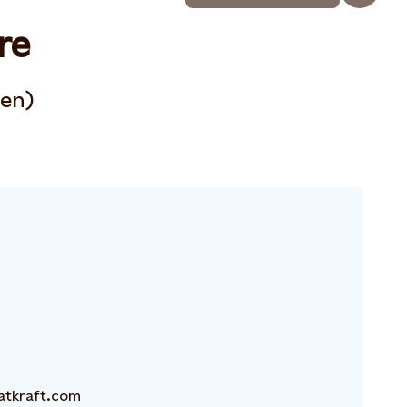
re
oen)
atkraft.com