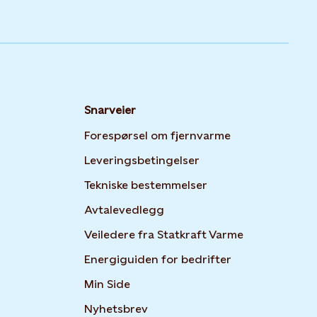
Snarveier
Forespørsel om fjernvarme
Leveringsbetingelser
Tekniske bestemmelser
Avtalevedlegg
Veiledere fra Statkraft Varme
Opens in new t
Energiguiden for bedrifter
Opens in new tab or window
Min Side
Opens in new tab or window
Nyhetsbrev