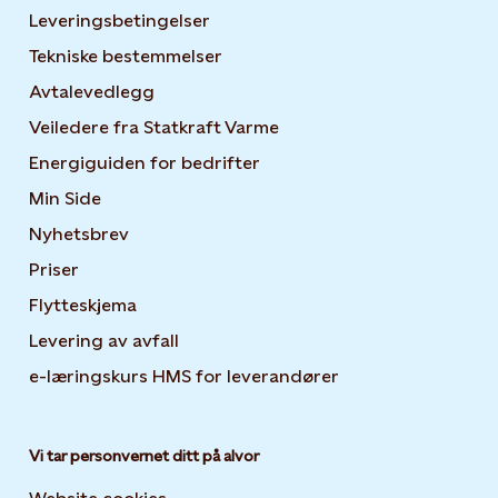
Leveringsbetingelser
Tekniske bestemmelser
Avtalevedlegg
Veiledere fra Statkraft Varme
Energiguiden for bedrifter
Opens in new tab or windo
Min Side
Opens in new tab or window
Nyhetsbrev
Opens in new tab or window
Priser
Flytteskjema
Levering av avfall
e-læringskurs HMS for leverandører
Opens in new tab
Vi tar personvernet ditt på alvor