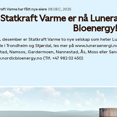
raft Varme har fått nye eiere
08 DEC, 2025
Statkraft Varme er nå Luner
Bioenergy
1. desember er Statkraft Varme to nye selskap som heter L
e i Trondheim og Stjørdal, les mer på www.luneraenergi.no 
tad, Namsos, Gardermoen, Nannestad, Ås, Moss eller Sand
nordicbioenergy.no (Tlf. +47 982 02 450)