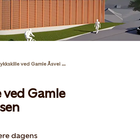
Ny trykkskille ved Gamle Åsvei på Byåsen
le ved Gamle
åsen
ere dagens