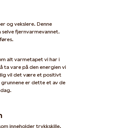
per og vekslere. Denne
 selve fjernvarmevannet.
føres.
som alt varmetapet vi har i
 å ta vare på den energien vi
ig vil det være et positivt
e grunnene er dette et av de
 dag.
n
om inneholder trykkskille,