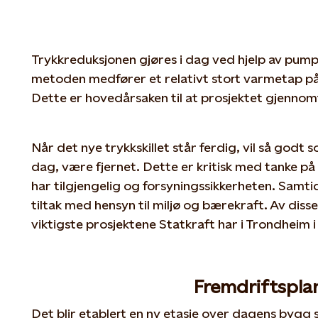
Trykkreduksjonen gjøres i dag ved hjelp av pum
metoden medfører et relativt stort varmetap på
Dette er hovedårsaken til at prosjektet gjennom
Når det nye trykkskillet står ferdig, vil så godt 
dag, være fjernet. Dette er kritisk med tanke på
har tilgjengelig og forsyningssikkerheten. Samtid
tiltak med hensyn til miljø og bærekraft. Av diss
viktigste prosjektene Statkraft har i Trondheim i
Fremdriftspla
Det blir etablert en ny etasje over dagens bygg s