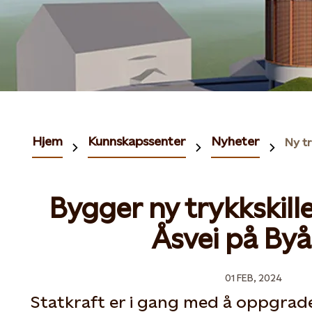
Hjem
Kunnskapssenter
Nyheter
Bygger ny trykkskil
Åsvei på By
01 FEB, 2024
Statkraft er i gang med å oppgrad