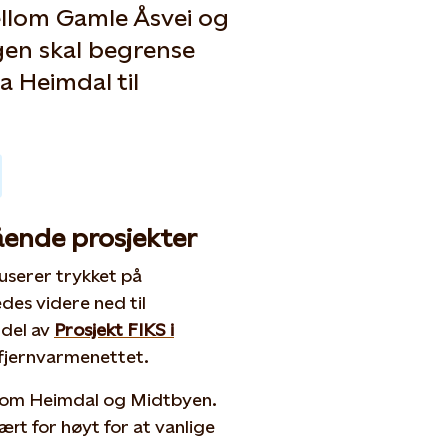
mellom Gamle Åsvei og
en skal begrense
 Heimdal til
gående prosjekter
duserer trykket på
es videre ned til
 del av
Prosjekt FIKS i
 fjernvarmenettet.
llom Heimdal og Midtbyen.
vært for høyt for at vanlige