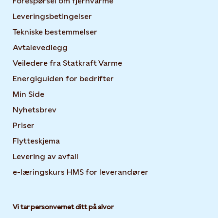
Forespørsel om fjernvarme
Leveringsbetingelser
Tekniske bestemmelser
Avtalevedlegg
Veiledere fra Statkraft Varme
Energiguiden for bedrifter
Opens in new tab or windo
Min Side
Opens in new tab or window
Nyhetsbrev
Opens in new tab or window
Priser
Flytteskjema
Levering av avfall
e-læringskurs HMS for leverandører
Opens in new tab
Vi tar personvernet ditt på alvor