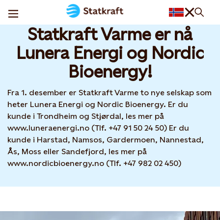
Statkraft Varme har fått nye eiere
08 DEC, 2025
Statkraft Varme er nå
Lunera Energi og Nordic
Bioenergy!
Fra 1. desember er Statkraft Varme to nye selskap som
heter Lunera Energi og Nordic Bioenergy. Er du
kunde i Trondheim og Stjørdal, les mer på
www.luneraenergi.no (Tlf. +47 91 50 24 50) Er du
kunde i Harstad, Namsos, Gardermoen, Nannestad,
Ås, Moss eller Sandefjord, les mer på
www.nordicbioenergy.no (Tlf. +47 982 02 450)