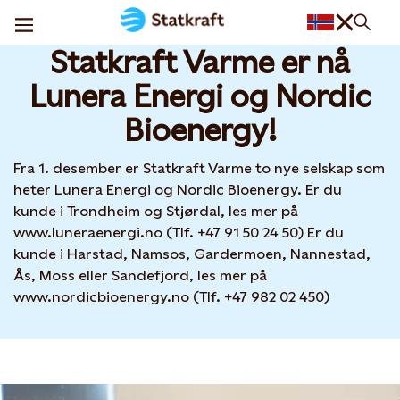
Statkraft Varme har fått nye eiere
08 DEC, 2025
Statkraft Varme er nå
Lunera Energi og Nordic
Bioenergy!
Fra 1. desember er Statkraft Varme to nye selskap som
heter Lunera Energi og Nordic Bioenergy. Er du
kunde i Trondheim og Stjørdal, les mer på
www.luneraenergi.no (Tlf. +47 91 50 24 50) Er du
kunde i Harstad, Namsos, Gardermoen, Nannestad,
Ås, Moss eller Sandefjord, les mer på
www.nordicbioenergy.no (Tlf. +47 982 02 450)