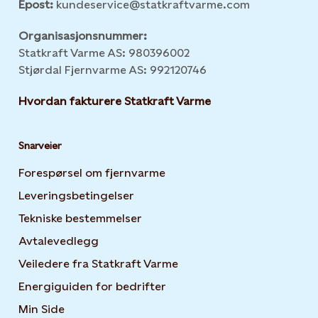
Epost:
kundeservice@statkraftvarme.com
Organisasjonsnummer:
Statkraft Varme AS: 980396002
Stjørdal Fjernvarme AS: 992120746
Hvordan fakturere Statkraft Varme
Snarveier
Forespørsel om fjernvarme
Leveringsbetingelser
Tekniske bestemmelser
Avtalevedlegg
Veiledere fra Statkraft Varme
Energiguiden for bedrifter
Opens in new tab or windo
Min Side
Opens in new tab or window