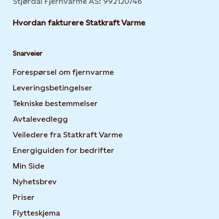
Stjørdal Fjernvarme AS: 992120746
Hvordan fakturere Statkraft Varme
Snarveier
Forespørsel om fjernvarme
Leveringsbetingelser
Tekniske bestemmelser
Avtalevedlegg
Veiledere fra Statkraft Varme
Energiguiden for bedrifter
Opens in new tab or windo
Min Side
Opens in new tab or window
Nyhetsbrev
Opens in new tab or window
Priser
Flytteskjema