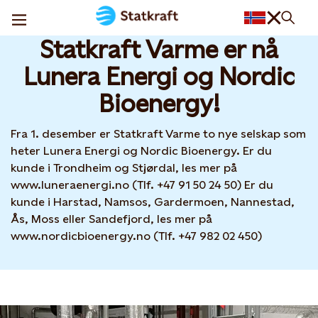
Statkraft Varme har fått nye eiere
08 DEC, 2025
Statkraft Varme er nå
Lunera Energi og Nordic
Bioenergy!
Fra 1. desember er Statkraft Varme to nye selskap som
heter Lunera Energi og Nordic Bioenergy. Er du
kunde i Trondheim og Stjørdal, les mer på
www.luneraenergi.no (Tlf. +47 91 50 24 50) Er du
kunde i Harstad, Namsos, Gardermoen, Nannestad,
Ås, Moss eller Sandefjord, les mer på
www.nordicbioenergy.no (Tlf. +47 982 02 450)