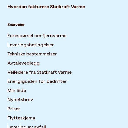
Hvordan fakturere Statkraft Varme
Snarveier
Forespørsel om fjernvarme
Leveringsbetingelser
Tekniske bestemmelser
Avtalevedlegg
Veiledere fra Statkraft Varme
Energiguiden for bedrifter
Opens in new tab or windo
Min Side
Opens in new tab or window
Nyhetsbrev
Opens in new tab or window
Priser
Flytteskjema
Levering av avfall