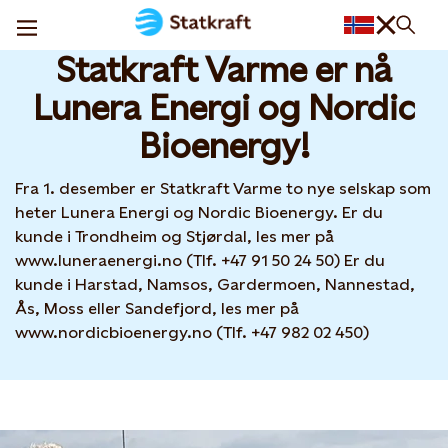
Statkraft Varme har fått nye eiere
08 DEC, 2025
Statkraft Varme er nå
Lunera Energi og Nordic
Bioenergy!
Fra 1. desember er Statkraft Varme to nye selskap som
heter Lunera Energi og Nordic Bioenergy. Er du
kunde i Trondheim og Stjørdal, les mer på
www.luneraenergi.no (Tlf. +47 91 50 24 50) Er du
kunde i Harstad, Namsos, Gardermoen, Nannestad,
Ås, Moss eller Sandefjord, les mer på
www.nordicbioenergy.no (Tlf. +47 982 02 450)