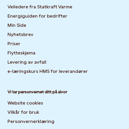
Veiledere fra Statkraft Varme
Energiguiden for bedrifter
Opens in new tab or windo
Min Side
Opens in new tab or window
Nyhetsbrev
Opens in new tab or window
Priser
Flytteskjema
Levering av avfall
e-læringskurs HMS for leverandører
Opens in new tab
Vi tar personvernet ditt på alvor
Website cookies
Vilkår for bruk
Personvernerklæring