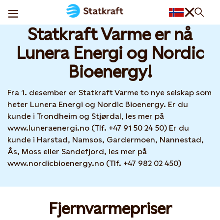
Statkraft Varme har fått nye eiere
08 DEC, 2025
Statkraft Varme er nå
Lunera Energi og Nordic
Bioenergy!
Fra 1. desember er Statkraft Varme to nye selskap som
heter Lunera Energi og Nordic Bioenergy. Er du
kunde i Trondheim og Stjørdal, les mer på
www.luneraenergi.no (Tlf. +47 91 50 24 50) Er du
kunde i Harstad, Namsos, Gardermoen, Nannestad,
Ås, Moss eller Sandefjord, les mer på
www.nordicbioenergy.no (Tlf. +47 982 02 450)
Fjernvarmepriser