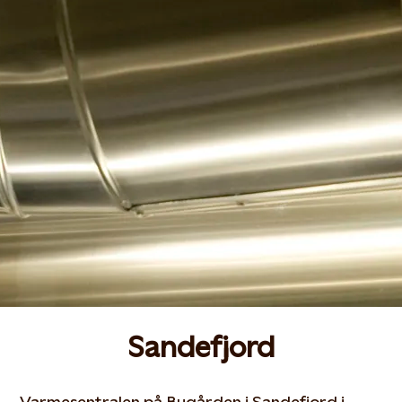
Sandefjord
Varmesentralen på Bugården i Sandefjord i