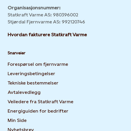
Organisasjonsnummer:
Statkraft Varme AS: 980396002
Stjørdal Fjernvarme AS: 992120746
Hvordan fakturere Statkraft Varme
Snarveier
Forespørsel om fjernvarme
Leveringsbetingelser
Tekniske bestemmelser
Avtalevedlegg
Veiledere fra Statkraft Varme
Energiguiden for bedrifter
Opens in new tab or windo
Min Side
Opens in new tab or window
Nyhetsbrev
Opens in new tab or window