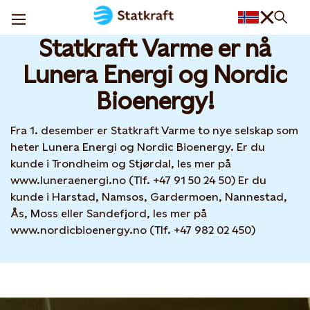
Statkraft Varme har fått nye eiere
08 DEC, 2025
Statkraft Varme er nå
Lunera Energi og Nordic
Bioenergy!
Fra 1. desember er Statkraft Varme to nye selskap som
heter Lunera Energi og Nordic Bioenergy. Er du
kunde i Trondheim og Stjørdal, les mer på
www.luneraenergi.no (Tlf. +47 91 50 24 50) Er du
kunde i Harstad, Namsos, Gardermoen, Nannestad,
Ås, Moss eller Sandefjord, les mer på
www.nordicbioenergy.no (Tlf. +47 982 02 450)